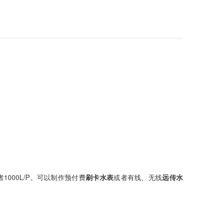
者1000L/P。可以制作预付费
刷卡水表
或者有线、无线
远传水