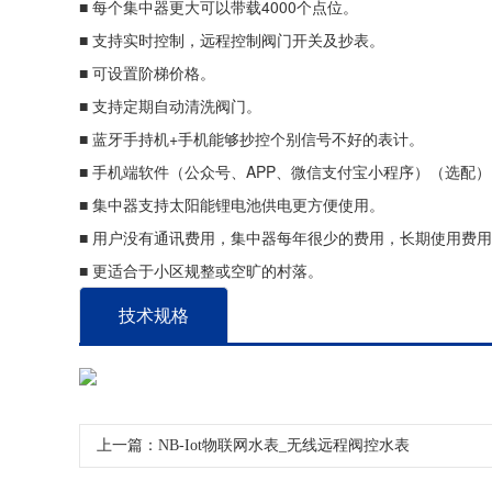
■ 每个集中器更大可以带载4000个点位。
■ 支持实时控制，远程控制阀门开关及抄表。
■ 可设置阶梯价格。
■ 支持定期自动清洗阀门。
■ 蓝牙手持机+手机能够抄控个别信号不好的表计。
■ 手机端软件（公众号、APP、微信支付宝小程序）（选配）
■ 集中器支持太阳能锂电池供电更方便使用。
■ 用户没有通讯费用，集中器每年很少的费用，长期使用费
■ 更适合于小区规整或空旷的村落。
技术规格
上一篇：NB-Iot物联网水表_无线远程阀控水表