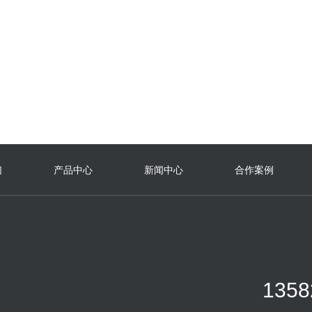
物联网超声波阀控热量表
了解详情
立即咨询
们
产品中心
新闻中心
合作案例
1358