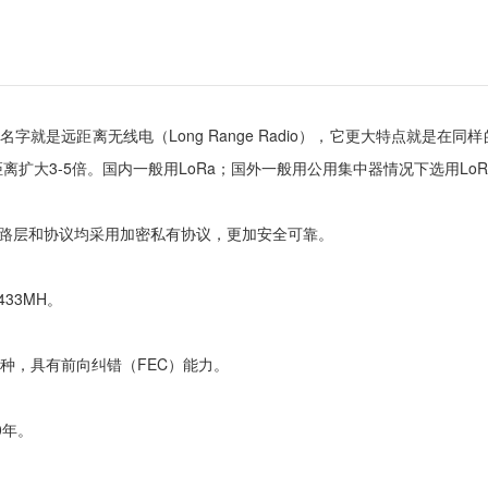
a的名字就是远距离无线电（Long Range Radio），它更大特点
扩大3-5倍。国内一般用LoRa；国外一般用公用集中器情况下选用Lo
，链路层和协议均采用加密私有协议，更加安全可靠。
433MH。
变种，具有前向纠错（FEC）能力。
0年。