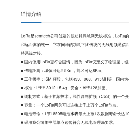
详情介绍
LoRa是semtech公司创建的低功耗局域网无线标准，LoR
和远距离的统一，它在同样的功耗下比传统的无线射频通信距离
持系统对接。
■ 国内使用LoRa更符合国情，因为LoRa仅定义了物理层
■ 传输距离：城镇可达2-5Km，郊区可达8Km。
■ 工作频率：ISM 频段，包括433、868、915MH等，国内为
■ 标准：IEEE 8012.15.4g 安全：AES128加密。
■ 调制方式：基于扩频技术，线性调制扩频（CSS）的一个
■ 容量：一个LoRa网关可以连接上千上万个LoRa节点。
■ 电池寿命：1节18505电池
水表
每天上报1次数据寿命长达1
■ 采用我公司集中器单点远传符合无线电管理局要求。